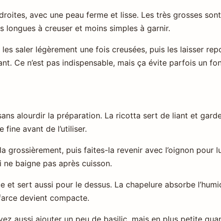
oites, avec une peau ferme et lisse. Les très grosses sont
lus longues à creuser et moins simples à garnir.
les saler légèrement une fois creusées, puis les laisser re
ant. Ce n’est pas indispensable, mais ça évite parfois un fo
sans alourdir la préparation. La ricotta sert de liant et gard
fine avant de l’utiliser.
a grossièrement, puis faites-la revenir avec l’oignon pour l
ui ne baigne pas après cuisson.
ce et sert aussi pour le dessus. La chapelure absorbe l’humi
a farce devient compacte.
ez aussi ajouter un peu de basilic, mais en plus petite quan