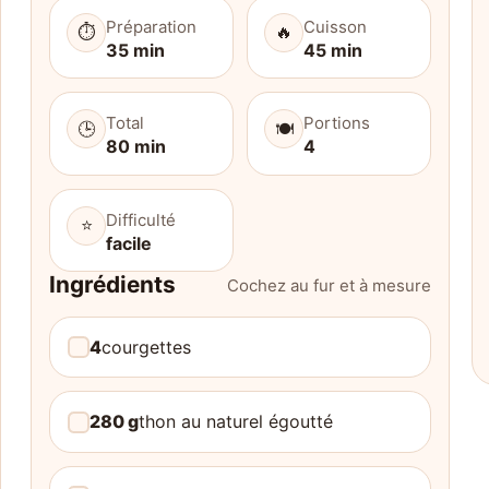
Préparation
Cuisson
⏱️
🔥
35 min
45 min
Total
Portions
🕒
🍽️
80 min
4
Difficulté
⭐
facile
Ingrédients
Cochez au fur et à mesure
4
courgettes
280 g
thon au naturel égoutté