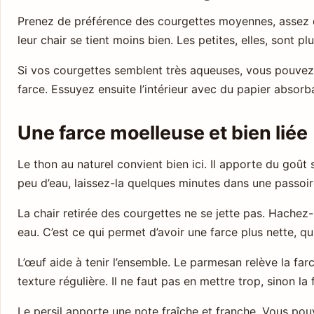
Prenez de préférence des courgettes moyennes, assez dr
leur chair se tient moins bien. Les petites, elles, sont p
Si vos courgettes semblent très aqueuses, vous pouvez 
farce. Essuyez ensuite l’intérieur avec du papier absorb
Une farce moelleuse et bien liée
Le thon au naturel convient bien ici. Il apporte du goût 
peu d’eau, laissez-la quelques minutes dans une passoire 
La chair retirée des courgettes ne se jette pas. Hachez-l
eau. C’est ce qui permet d’avoir une farce plus nette, q
L’œuf aide à tenir l’ensemble. Le parmesan relève la far
texture régulière. Il ne faut pas en mettre trop, sinon l
Le persil apporte une note fraîche et franche. Vous pouv