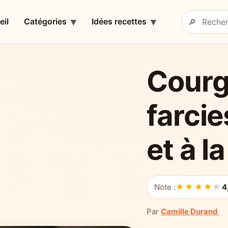
eil
Catégories
Idées recettes
🔎
Rechercher 
Courg
farcie
et à la
★★★★★
★★★★★
Note :
4
Par
Camille Durand