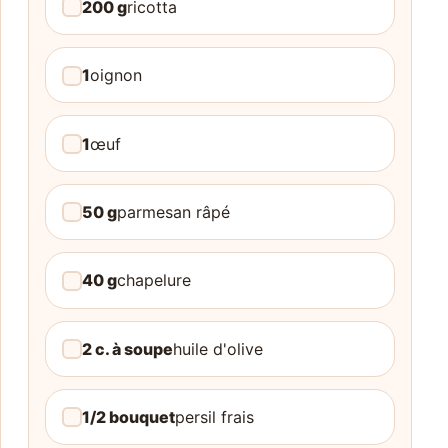
200 g
ricotta
1
oignon
1
œuf
50 g
parmesan râpé
40 g
chapelure
2 c. à soupe
huile d'olive
1/2 bouquet
persil frais