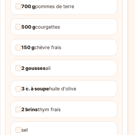
700 g
pommes de terre
500 g
courgettes
150 g
chèvre frais
2 gousses
ail
3 c. à soupe
huile d'olive
2 brins
thym frais
sel