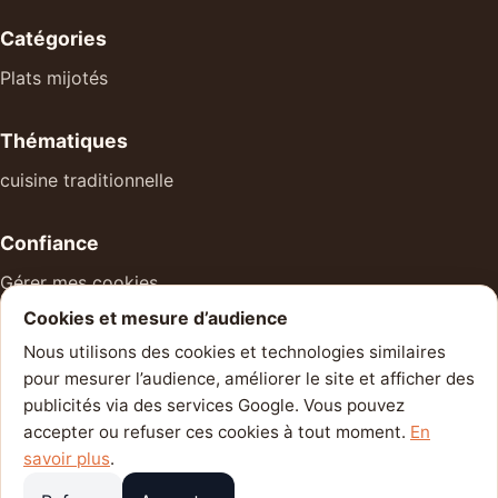
Catégories
Plats mijotés
Thématiques
cuisine traditionnelle
Confiance
Gérer mes cookies
Cookies et mesure d’audience
À propos
Nous utilisons des cookies et technologies similaires
Mentions légales
pour mesurer l’audience, améliorer le site et afficher des
Politique de confidentialité
publicités via des services Google. Vous pouvez
accepter ou refuser ces cookies à tout moment.
En
Contact
savoir plus
.