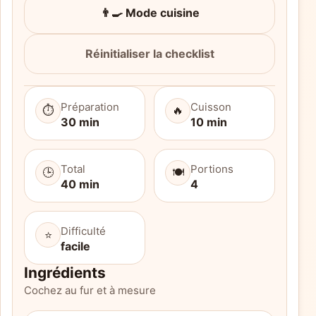
👨‍🍳 Mode cuisine
Réinitialiser la checklist
Préparation
Cuisson
⏱️
🔥
30 min
10 min
Total
Portions
🕒
🍽️
40 min
4
Difficulté
⭐
facile
Ingrédients
Cochez au fur et à mesure