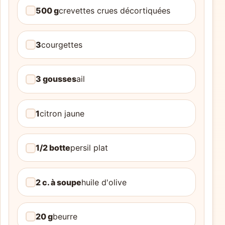
500 g
crevettes crues décortiquées
3
courgettes
3 gousses
ail
1
citron jaune
1/2 botte
persil plat
2 c. à soupe
huile d'olive
20 g
beurre