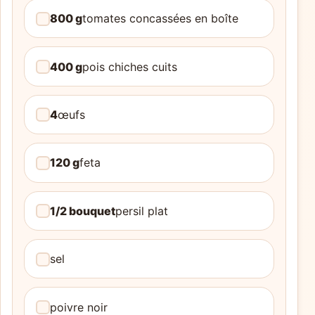
800 g
tomates concassées en boîte
400 g
pois chiches cuits
4
œufs
120 g
feta
1/2 bouquet
persil plat
sel
poivre noir