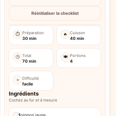
Réinitialiser la checklist
Préparation
Cuisson
⏱️
🔥
30 min
40 min
Total
Portions
🕒
🍽️
70 min
4
Difficulté
⭐
facile
Ingrédients
Cochez au fur et à mesure
1
oignon jaune