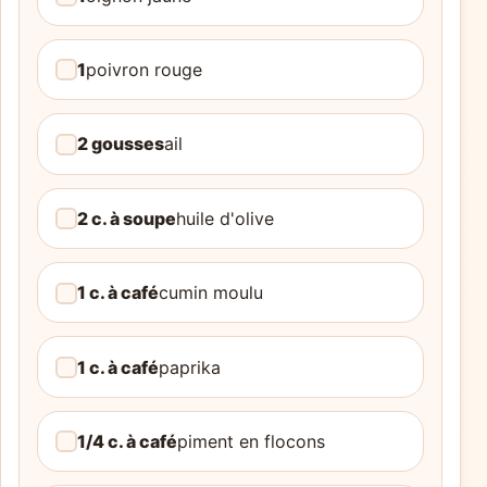
1
poivron rouge
2 gousses
ail
2 c. à soupe
huile d'olive
1 c. à café
cumin moulu
1 c. à café
paprika
1/4 c. à café
piment en flocons