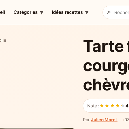
eil
Catégories
Idées recettes
🔎
Rechercher 
Tarte 
cile
courg
chèvre
★★★★★
★★★★★
Note :
4
Par
Julien Morel
0