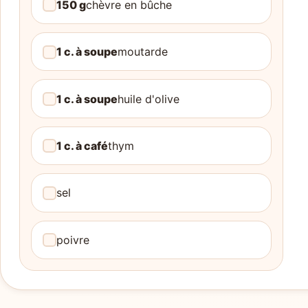
150 g
chèvre en bûche
1 c. à soupe
moutarde
1 c. à soupe
huile d'olive
1 c. à café
thym
sel
poivre