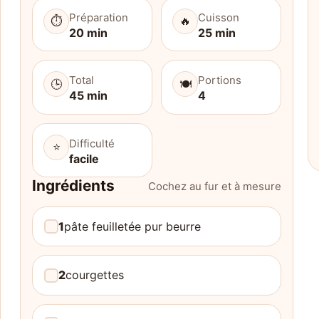
Préparation
Cuisson
⏱️
🔥
20 min
25 min
Total
Portions
🕒
🍽️
45 min
4
Difficulté
⭐
facile
Ingrédients
Cochez au fur et à mesure
1
pâte feuilletée pur beurre
2
courgettes