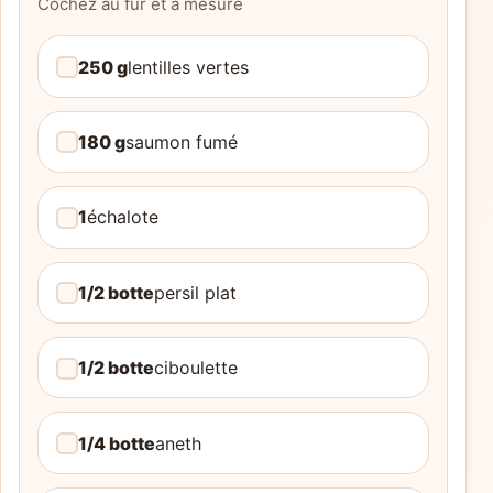
Cochez au fur et à mesure
250 g
lentilles vertes
180 g
saumon fumé
1
échalote
1/2 botte
persil plat
1/2 botte
ciboulette
1/4 botte
aneth