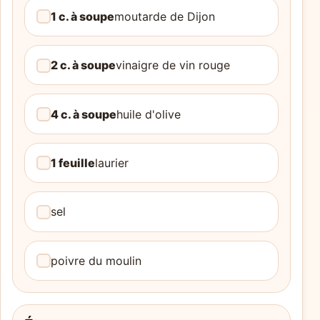
1 c. à soupe
moutarde de Dijon
2 c. à soupe
vinaigre de vin rouge
4 c. à soupe
huile d'olive
1 feuille
laurier
sel
poivre du moulin