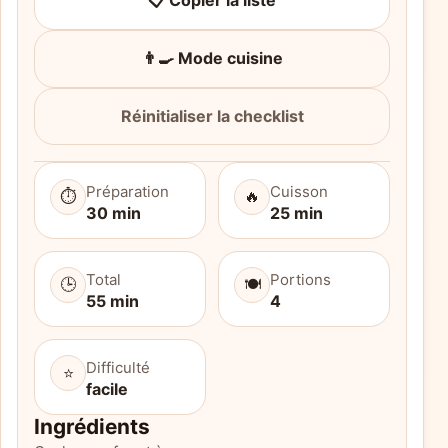
📋 Copier la liste
👨‍🍳 Mode cuisine
Réinitialiser la checklist
Préparation
Cuisson
⏱️
🔥
30 min
25 min
Total
Portions
🕒
🍽️
55 min
4
Difficulté
⭐
facile
Ingrédients