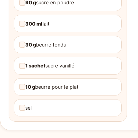
90 g
sucre en poudre
300 ml
lait
30 g
beurre fondu
1 sachet
sucre vanillé
10 g
beurre pour le plat
sel