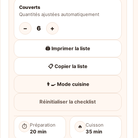
Couverts
Quantités ajustées automatiquement
−
6
+
🖨️ Imprimer la liste
📋 Copier la liste
👨‍🍳 Mode cuisine
Réinitialiser la checklist
Préparation
Cuisson
⏱️
🔥
20 min
35 min