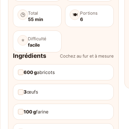
Total
Portions
🕒
🍽️
55 min
6
Difficulté
⭐
facile
Ingrédients
Cochez au fur et à mesure
600 g
abricots
3
œufs
100 g
farine