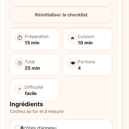
Réinitialiser la checklist
Préparation
Cuisson
⏱️
🔥
15 min
10 min
Total
Portions
🕒
🍽️
25 min
4
Difficulté
⭐
facile
Ingrédients
Cochez au fur et à mesure
8
côtes d’agneau