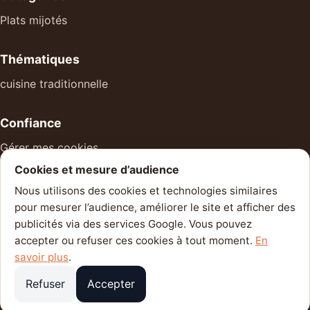
Plats mijotés
Thématiques
cuisine traditionnelle
Confiance
Gérer mes cookies
Cookies et mesure d’audience
À propos
Nous utilisons des cookies et technologies similaires
Mentions légales
pour mesurer l’audience, améliorer le site et afficher des
Politique de confidentialité
publicités via des services Google. Vous pouvez
accepter ou refuser ces cookies à tout moment.
En
Contact
savoir plus
.
Refuser
Accepter
© 2026 Cuisine du Quotidien — Votre compagnon du