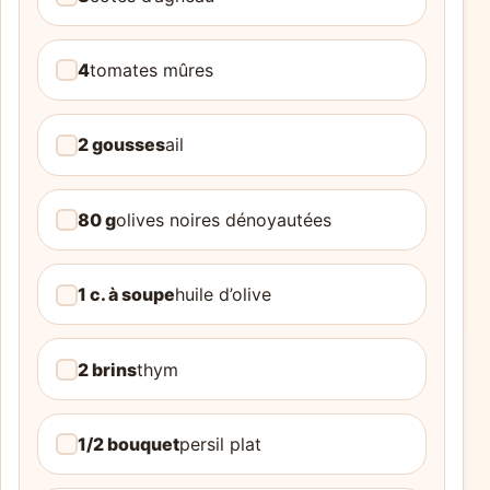
4
tomates mûres
2 gousses
ail
80 g
olives noires dénoyautées
1 c. à soupe
huile d’olive
2 brins
thym
1/2 bouquet
persil plat