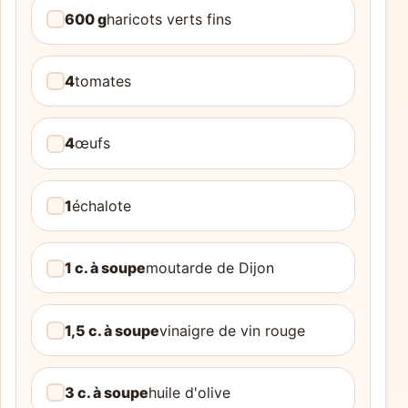
600 g
haricots verts fins
4
tomates
4
œufs
1
échalote
1 c. à soupe
moutarde de Dijon
1,5 c. à soupe
vinaigre de vin rouge
3 c. à soupe
huile d'olive