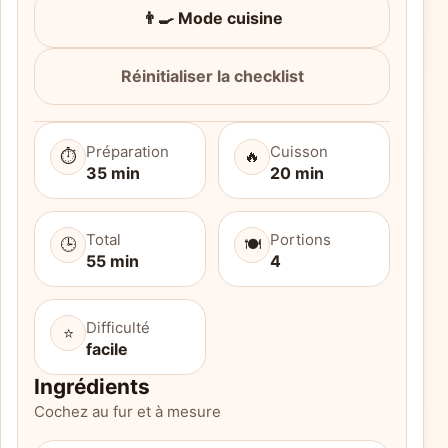
👨‍🍳 Mode cuisine
Réinitialiser la checklist
Préparation
Cuisson
⏱️
🔥
35 min
20 min
Total
Portions
🕒
🍽️
55 min
4
Difficulté
⭐
facile
Ingrédients
Cochez au fur et à mesure