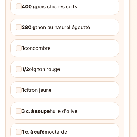
400 g
pois chiches cuits
280 g
thon au naturel égoutté
1
concombre
1/2
oignon rouge
1
citron jaune
3 c. à soupe
huile d'olive
1 c. à café
moutarde