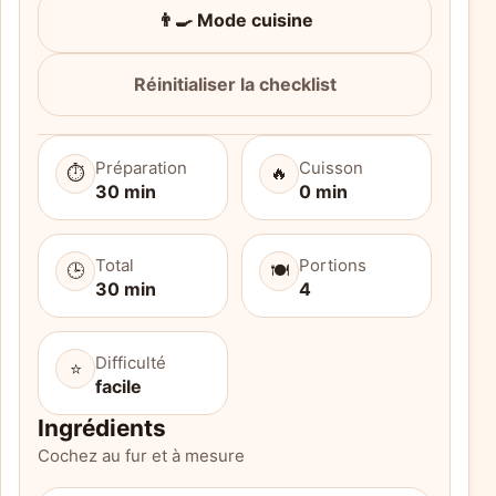
👨‍🍳 Mode cuisine
Réinitialiser la checklist
Préparation
Cuisson
⏱️
🔥
30 min
0 min
Total
Portions
🕒
🍽️
30 min
4
Difficulté
⭐
facile
Ingrédients
Cochez au fur et à mesure