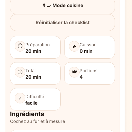
👨‍🍳 Mode cuisine
Réinitialiser la checklist
Préparation
Cuisson
⏱️
🔥
20 min
0 min
Total
Portions
🕒
🍽️
20 min
4
Difficulté
⭐
facile
Ingrédients
Cochez au fur et à mesure