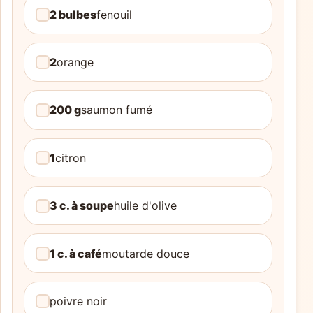
2 bulbes
fenouil
2
orange
200 g
saumon fumé
1
citron
3 c. à soupe
huile d'olive
1 c. à café
moutarde douce
poivre noir