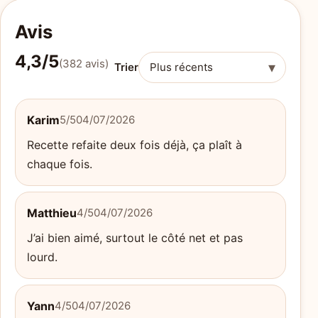
Avis
4,3/5
(382 avis)
▾
Trier
Karim
5/5
04/07/2026
Recette refaite deux fois déjà, ça plaît à
chaque fois.
Matthieu
4/5
04/07/2026
J’ai bien aimé, surtout le côté net et pas
lourd.
Yann
4/5
04/07/2026