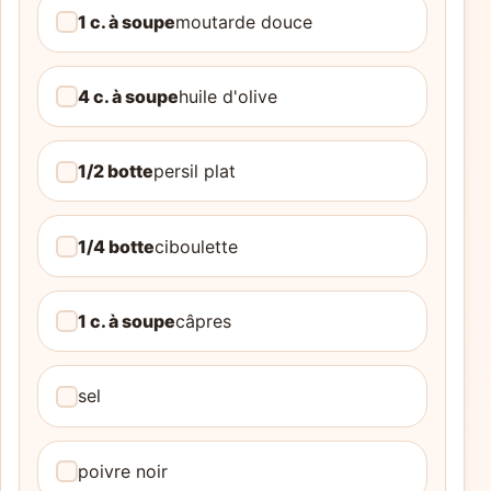
1 c. à soupe
moutarde douce
4 c. à soupe
huile d'olive
1/2 botte
persil plat
1/4 botte
ciboulette
1 c. à soupe
câpres
sel
poivre noir