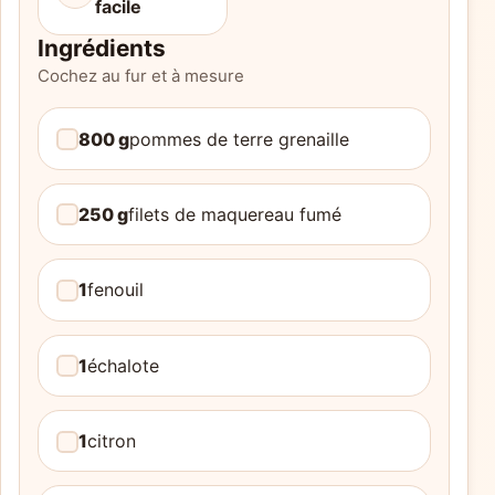
facile
Ingrédients
Cochez au fur et à mesure
800 g
pommes de terre grenaille
250 g
filets de maquereau fumé
1
fenouil
1
échalote
1
citron