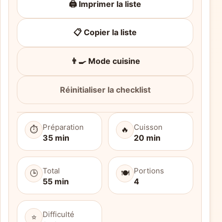
🖨️ Imprimer la liste
📋 Copier la liste
👨‍🍳 Mode cuisine
Réinitialiser la checklist
Préparation
Cuisson
⏱️
🔥
35 min
20 min
Total
Portions
🕒
🍽️
55 min
4
Difficulté
⭐