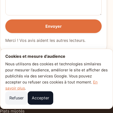
Envoyer
Merci ! Vos avis aident les autres lecteurs.
Cookies et mesure d’audience
Nous utilisons des cookies et technologies similaires
pour mesurer l’audience, améliorer le site et afficher des
Cuisine du Quotidien
publicités via des services Google. Vous pouvez
Des recettes claires, fiables et gourmandes pour
accepter ou refuser ces cookies à tout moment.
En
cuisiner chaque jour avec plaisir.
savoir plus
.
Refuser
Accepter
Catégories
Plats mijotés