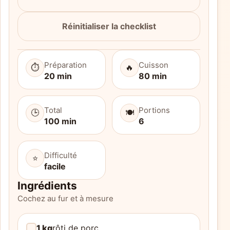
Réinitialiser la checklist
Préparation
Cuisson
⏱️
🔥
20 min
80 min
Total
Portions
🕒
🍽️
100 min
6
Difficulté
⭐
facile
Ingrédients
Cochez au fur et à mesure
1 kg
rôti de porc