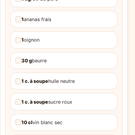
1
ananas frais
1
oignon
30 g
beurre
1 c. à soupe
huile neutre
1 c. à soupe
sucre roux
10 cl
vin blanc sec