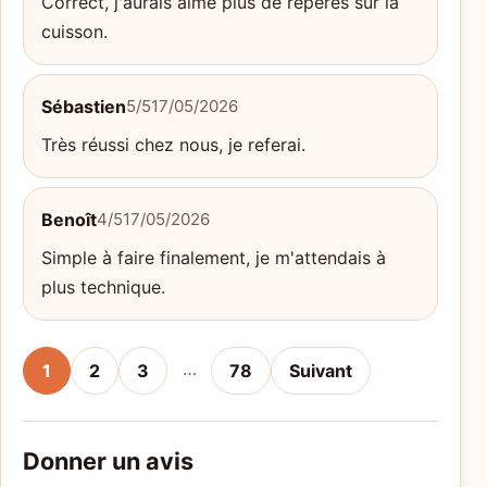
Correct, j'aurais aimé plus de repères sur la
cuisson.
Sébastien
5/5
17/05/2026
Très réussi chez nous, je referai.
Benoît
4/5
17/05/2026
Simple à faire finalement, je m'attendais à
plus technique.
…
1
2
3
78
Suivant
Donner un avis