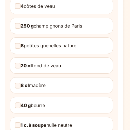
4
côtes de veau
250 g
champignons de Paris
8
petites quenelles nature
20 cl
fond de veau
8 cl
madère
40 g
beurre
1 c. à soupe
huile neutre