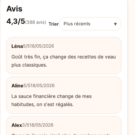
Avis
4,3/5
(388 avis)
▾
Trier
Léna
5/5
18/05/2026
Goût très fin, ça change des recettes de veau
plus classiques.
Aline
5/5
18/05/2026
La sauce financière change de mes
habitudes, on s'est régalés.
Alex
3/5
18/05/2026