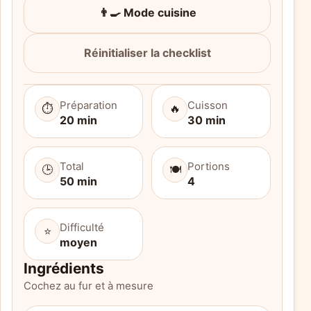
👨‍🍳 Mode cuisine
Réinitialiser la checklist
Préparation
Cuisson
⏱️
🔥
20 min
30 min
Total
Portions
🕒
🍽️
50 min
4
Difficulté
⭐
moyen
Ingrédients
Cochez au fur et à mesure