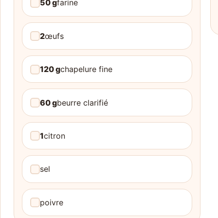
50 g
farine
2
œufs
120 g
chapelure fine
60 g
beurre clarifié
1
citron
sel
poivre