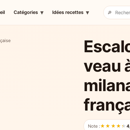
eil
Catégories
Idées recettes
🔎
Rechercher 
Escal
nçaise
veau à
milana
franç
★★★★★
★★★★★
Note :
4