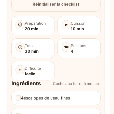
Réinitialiser la checklist
Préparation
Cuisson
⏱️
🔥
20 min
10 min
Total
Portions
🕒
🍽️
30 min
4
Difficulté
⭐
facile
Ingrédients
Cochez au fur et à mesure
4
escalopes de veau fines