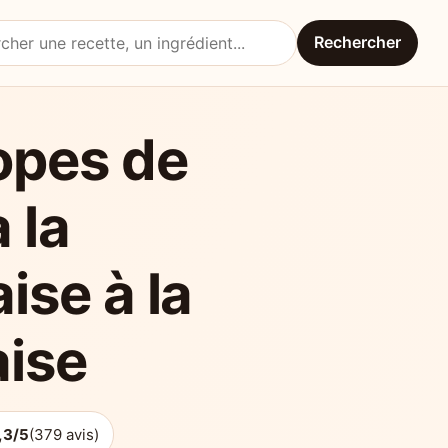
Rechercher
une recette
opes de
 la
ise à la
aise
,3/5
(379 avis)