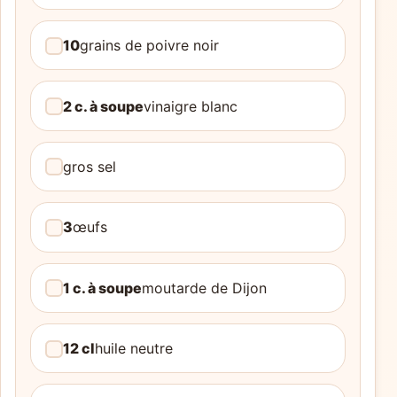
10
grains de poivre noir
2 c. à soupe
vinaigre blanc
gros sel
3
œufs
1 c. à soupe
moutarde de Dijon
12 cl
huile neutre