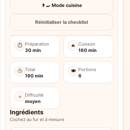
👨‍🍳 Mode cuisine
Réinitialiser la checklist
Préparation
Cuisson
⏱️
🔥
30 min
160 min
Total
Portions
🕒
🍽️
190 min
6
Difficulté
⭐
moyen
Ingrédients
Cochez au fur et à mesure