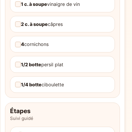
1 c. à soupe
vinaigre de vin
2 c. à soupe
câpres
4
cornichons
1/2 botte
persil plat
1/4 botte
ciboulette
Étapes
Suivi guidé