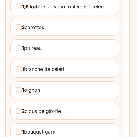
1,6 kg
tête de veau roulée et ficelée
2
carottes
1
poireau
1
branche de céleri
1
oignon
2
clous de girofle
1
bouquet garni