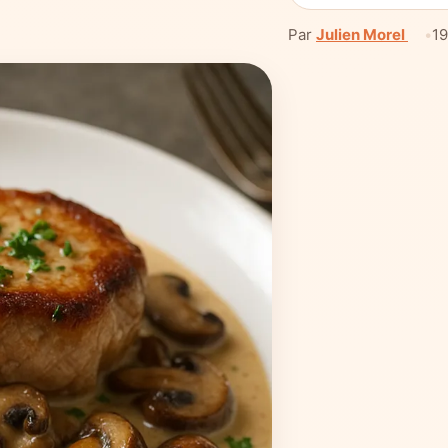
Par
Julien Morel
19