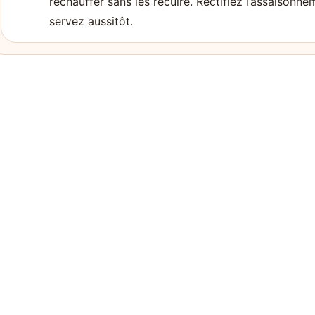
réchauffer sans les recuire. Rectifiez l’assaisonnem
servez aussitôt.