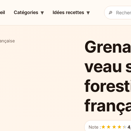
eil
Catégories
Idées recettes
🔎
Rechercher 
Grena
rançaise
veau 
forest
franç
★★★★★
★★★★★
Note :
4