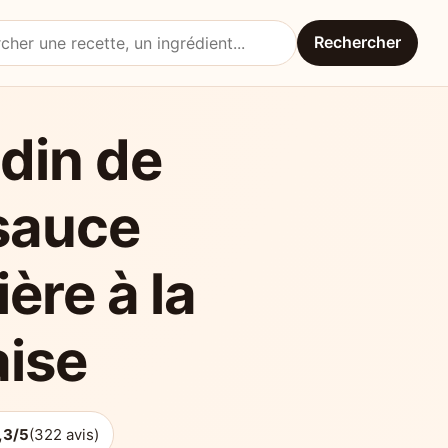
Rechercher
une recette
din de
sauce
ière à la
aise
,3/5
(322 avis)