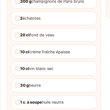
300 g
champignons de Paris bruns
2
échalotes
20 cl
fond de veau
10 cl
crème fraîche épaisse
10 cl
vin blanc sec
30 g
beurre
1 c. à soupe
huile neutre