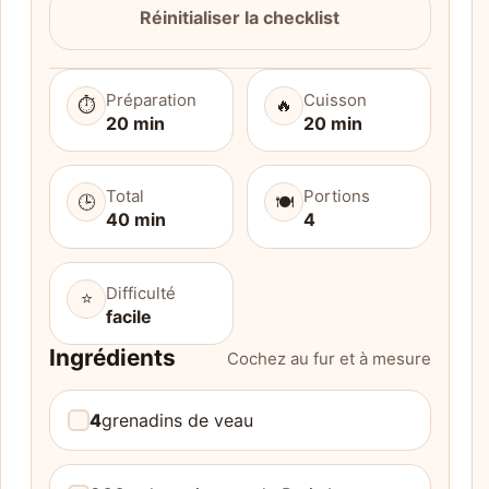
Réinitialiser la checklist
Préparation
Cuisson
⏱️
🔥
20 min
20 min
Total
Portions
🕒
🍽️
40 min
4
Difficulté
⭐
facile
Ingrédients
Cochez au fur et à mesure
4
grenadins de veau