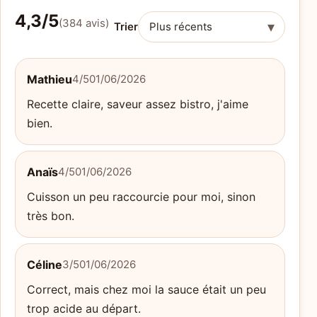
4,3/5
(384 avis)
▾
Trier
Mathieu
4/5
01/06/2026
Recette claire, saveur assez bistro, j'aime
bien.
Anaïs
4/5
01/06/2026
Cuisson un peu raccourcie pour moi, sinon
très bon.
Céline
3/5
01/06/2026
Correct, mais chez moi la sauce était un peu
trop acide au départ.