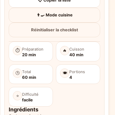
📋 Copier la liste
👨‍🍳 Mode cuisine
Réinitialiser la checklist
Préparation
Cuisson
⏱️
🔥
20 min
40 min
Total
Portions
🕒
🍽️
60 min
4
Difficulté
⭐
facile
Ingrédients