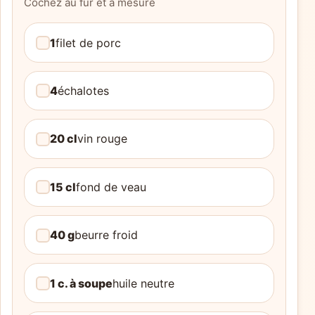
Cochez au fur et à mesure
1
filet de porc
4
échalotes
20 cl
vin rouge
15 cl
fond de veau
40 g
beurre froid
1 c. à soupe
huile neutre