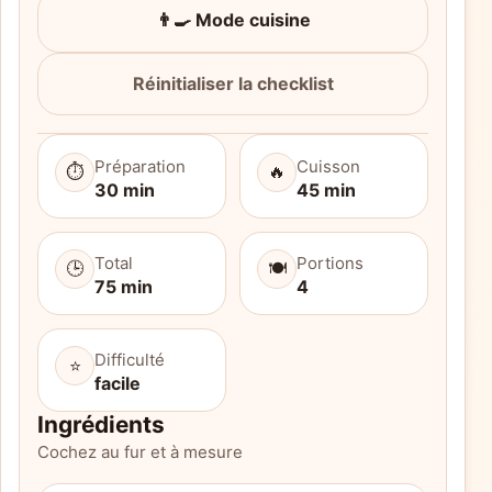
👨‍🍳 Mode cuisine
Réinitialiser la checklist
Préparation
Cuisson
⏱️
🔥
30 min
45 min
Total
Portions
🕒
🍽️
75 min
4
Difficulté
⭐
facile
Ingrédients
Cochez au fur et à mesure