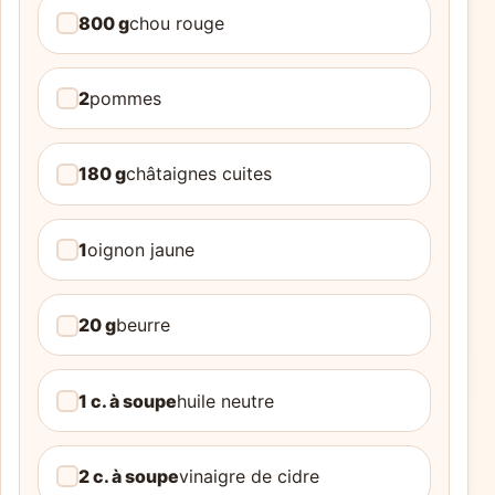
800 g
chou rouge
2
pommes
180 g
châtaignes cuites
1
oignon jaune
20 g
beurre
1 c. à soupe
huile neutre
2 c. à soupe
vinaigre de cidre