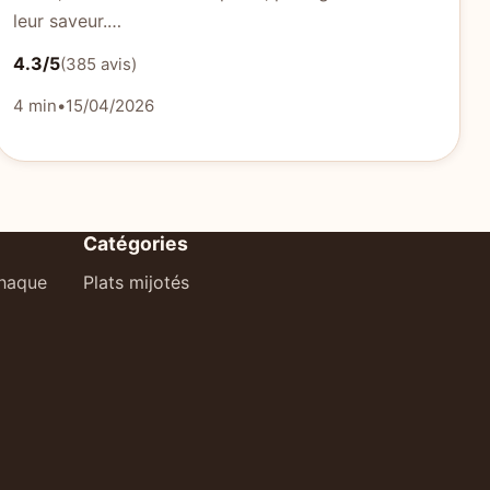
leur saveur.…
4.3/5
(385 avis)
4 min
•
15/04/2026
Catégories
chaque
Plats mijotés