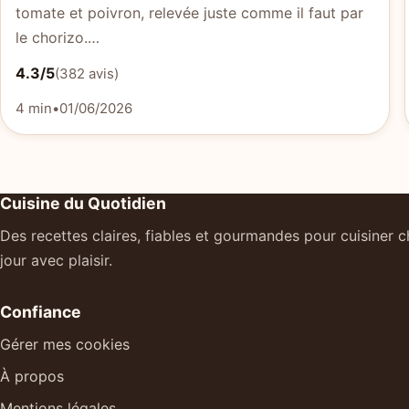
tomate et poivron, relevée juste comme il faut par
le chorizo.…
4.3/5
(382 avis)
4 min
•
01/06/2026
Cuisine du Quotidien
Des recettes claires, fiables et gourmandes pour cuisiner 
jour avec plaisir.
Confiance
Gérer mes cookies
À propos
Mentions légales