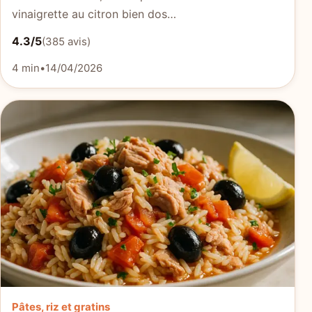
vinaigrette au citron bien dos…
4.3/5
(385 avis)
4 min
•
14/04/2026
Pâtes, riz et gratins