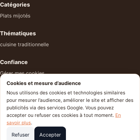
Catégories
Plats mijotés
Thématiques
cuisine traditionnelle
Confiance
Gérer mes cookies
Cookies et mesure d’audience
À propos
Nous utilisons des cookies et technologies similaires
Mentions légales
pour mesurer l’audience, améliorer le site et afficher des
Politique de confidentialité
publicités via des services Google. Vous pouvez
accepter ou refuser ces cookies à tout moment.
En
Contact
savoir plus
.
Refuser
Accepter