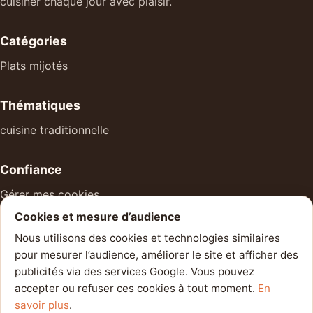
cuisiner chaque jour avec plaisir.
Catégories
Plats mijotés
Thématiques
cuisine traditionnelle
Confiance
Gérer mes cookies
Cookies et mesure d’audience
À propos
Nous utilisons des cookies et technologies similaires
Mentions légales
pour mesurer l’audience, améliorer le site et afficher des
Politique de confidentialité
publicités via des services Google. Vous pouvez
accepter ou refuser ces cookies à tout moment.
En
Contact
savoir plus
.