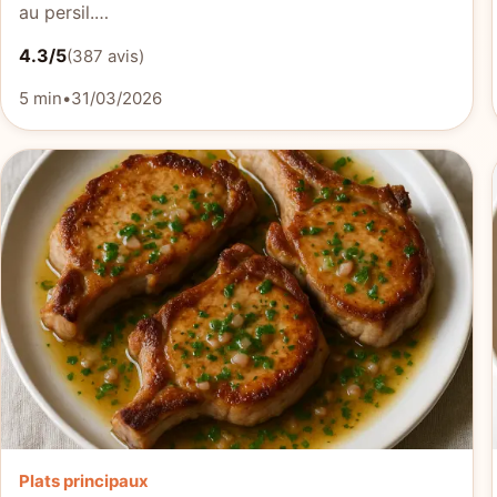
au persil.…
4.3/5
(387 avis)
5 min
•
31/03/2026
Plats principaux