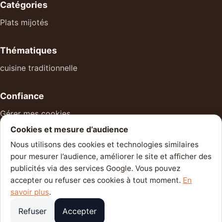
Catégories
Plats mijotés
Thématiques
cuisine traditionnelle
Confiance
Gérer mes cookies
Cookies et mesure d’audience
À propos
Nous utilisons des cookies et technologies similaires
Mentions légales
pour mesurer l’audience, améliorer le site et afficher des
Politique de confidentialité
publicités via des services Google. Vous pouvez
accepter ou refuser ces cookies à tout moment.
En
Contact
savoir plus
.
Refuser
Accepter