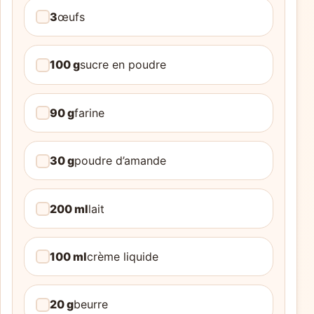
3
œufs
100 g
sucre en poudre
90 g
farine
30 g
poudre d’amande
200 ml
lait
100 ml
crème liquide
20 g
beurre