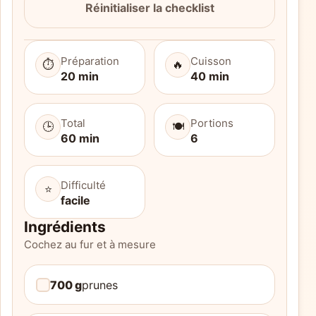
Réinitialiser la checklist
Préparation
Cuisson
⏱️
🔥
20 min
40 min
Total
Portions
🕒
🍽️
60 min
6
Difficulté
⭐
facile
Ingrédients
Cochez au fur et à mesure
700 g
prunes