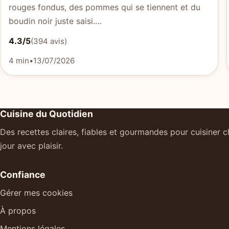
rouges fondus, des pommes qui se tiennent et du
boudin noir juste saisi.…
4.3/5
(394 avis)
4 min
•
13/07/2026
Cuisine du Quotidien
Des recettes claires, fiables et gourmandes pour cuisiner 
jour avec plaisir.
Confiance
Gérer mes cookies
À propos
Mentions légales