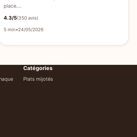
place.…
4.3/5
(350 avis)
5 min
•
24/05/2026
Catégories
chaque
Plats mijotés