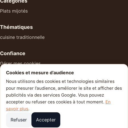
Catégories
Plats mijotés
Thématiques
cuisine traditionnelle
Confiance
Gérer mes cookies
Cookies et mesure d’audience
À propos
Nous utilisons des cookies et technologies similaires
Mentions légales
pour mesurer l’audience, améliorer le site et afficher des
Politique de confidentialité
publicités via des services Google. Vous pouvez
accepter ou refuser ces cookies à tout moment.
En
Contact
savoir plus
.
Refuser
Accepter
© 2026 Cuisine du Quotidien — Votre compagnon du