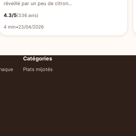
réveillé par un peu de citron…
4.3/5
(336 avis)
4 min
•
23/04/2026
Catégories
chaque
Plats mijotés