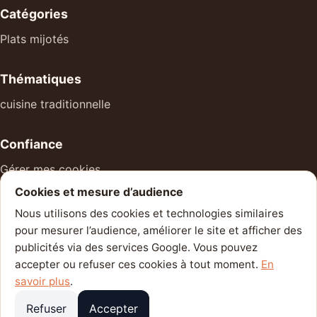
Catégories
Plats mijotés
Thématiques
cuisine traditionnelle
Confiance
Gérer mes cookies
Cookies et mesure d’audience
À propos
Nous utilisons des cookies et technologies similaires
Mentions légales
pour mesurer l’audience, améliorer le site et afficher des
Politique de confidentialité
publicités via des services Google. Vous pouvez
accepter ou refuser ces cookies à tout moment.
En
Contact
savoir plus
.
Refuser
Accepter