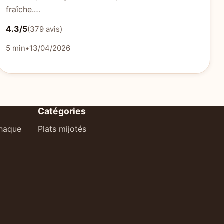
fraîche.…
4.3/5
(379 avis)
5 min
•
13/04/2026
Catégories
chaque
Plats mijotés