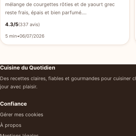
mélange de courgettes rôties et de yaourt grec
reste frais, épais et bien parfumé.…
4.3/5
(337 avis)
5 min
•
06/07/2026
Cuisine du Quotidien
Des recettes claires, fiables et gourmandes pour cuisiner 
jour avec plaisir.
Confiance
Gérer mes cookies
À propos
Mentions légales