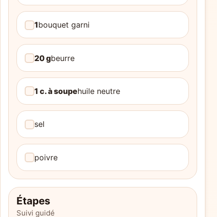
1
bouquet garni
20 g
beurre
1 c. à soupe
huile neutre
sel
poivre
Étapes
Suivi guidé