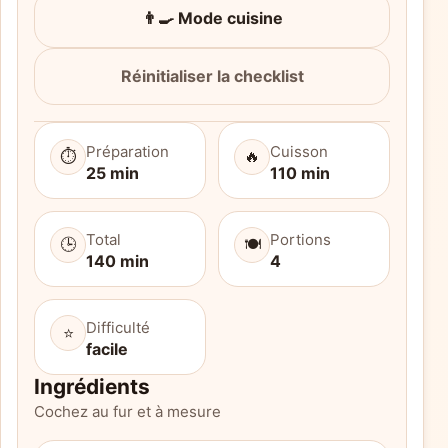
👨‍🍳 Mode cuisine
Réinitialiser la checklist
Préparation
Cuisson
⏱️
🔥
25 min
110 min
Total
Portions
🕒
🍽️
140 min
4
Difficulté
⭐
facile
Ingrédients
Cochez au fur et à mesure