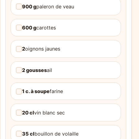
900 g
paleron de veau
600 g
carottes
2
oignons jaunes
2 gousses
ail
1 c. à soupe
farine
20 cl
vin blanc sec
35 cl
bouillon de volaille