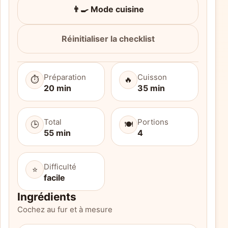
👨‍🍳 Mode cuisine
Réinitialiser la checklist
Préparation
Cuisson
⏱️
🔥
20 min
35 min
Total
Portions
🕒
🍽️
55 min
4
Difficulté
⭐
facile
Ingrédients
Cochez au fur et à mesure