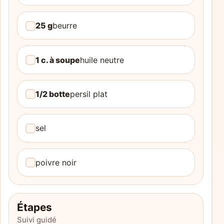
25 g
beurre
1 c. à soupe
huile neutre
1/2 botte
persil plat
sel
poivre noir
Étapes
Suivi guidé