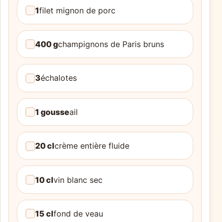
1
filet mignon de porc
400 g
champignons de Paris bruns
3
échalotes
1 gousse
ail
20 cl
crème entière fluide
10 cl
vin blanc sec
15 cl
fond de veau